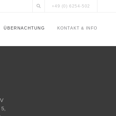
+49 (0) 6254-502
ÜBERNACHTUNG
KONTAKT & INFO
TV
 5,