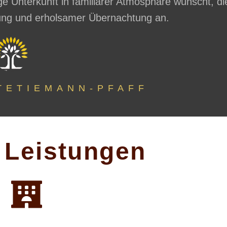
ge Unterkunft in familiärer Atmosphäre wünscht, di
nung und erholsamer Übernachtung an.
TETIEMANN-PFAFF
 Leistungen