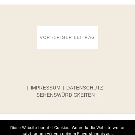
BEITRAGSNAVIGATION
VORHERIGER BEITRAG
|
IMPRESSUM
|
DATENSCHUTZ
|
SEHENSWÜRDIGKEITEN
|
GASTHAUS-ODENWALD@T-ONLINE.DE
Diese Website benutzt Cookies. Wenn du die Website weiter
nutzt, gehen wir von deinem Einverständnis aus.