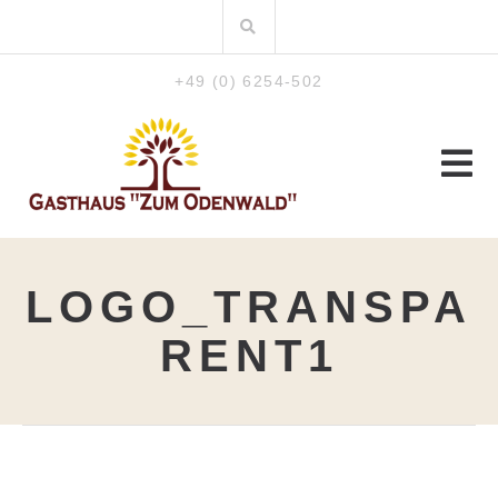
Zum
Suchen
Inhalt
nach:
+49 (0) 6254-502
LOGO_TRANSPA
RENT1